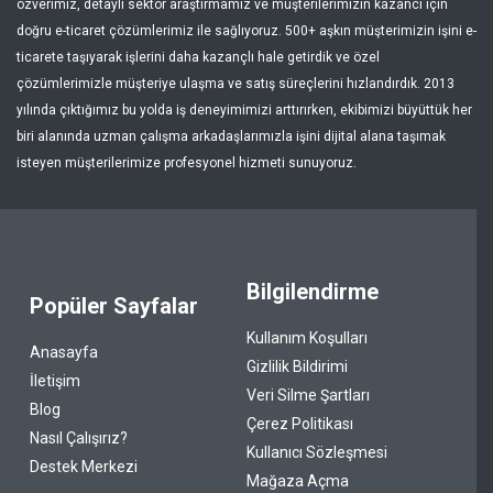
özverimiz, detaylı sektör araştırmamız ve müşterilerimizin kazancı için
doğru e-ticaret çözümlerimiz ile sağlıyoruz. 500+ aşkın müşterimizin işini e-
ticarete taşıyarak işlerini daha kazançlı hale getirdik ve özel
çözümlerimizle müşteriye ulaşma ve satış süreçlerini hızlandırdık. 2013
yılında çıktığımız bu yolda iş deneyimimizi arttırırken, ekibimizi büyüttük her
biri alanında uzman çalışma arkadaşlarımızla işini dijital alana taşımak
isteyen müşterilerimize profesyonel hizmeti sunuyoruz.
Bilgilendirme
Popüler Sayfalar
Kullanım Koşulları
Anasayfa
Gizlilik Bildirimi
İletişim
Veri Silme Şartları
Blog
Çerez Politikası
Nasıl Çalışırız?
Kullanıcı Sözleşmesi
Destek Merkezi
Mağaza Açma