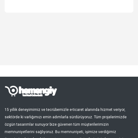
Spor, Outdoor
Kozmetik, Kişisel Bakım
Süpermarket, Pet Shop
Kitap, Müzik, Film, Hediye
Blog
Favoriler
Giriş Yap
Kayıt Ol
15 yıllık deneyimimiz ve tecrübemizle e-ticaret alanında hizmet veriyor,
sektörde ki varlığımızı emin adımlarla sürdürüyoruz. Tüm projelerimizde
Türkçe
özgün tasarımlar sunuyor bize güvenen tüm müşterilerimizin
memnuniyetlerini sağlıyoruz. Bu memnuniyeti, işimize verdiğimiz