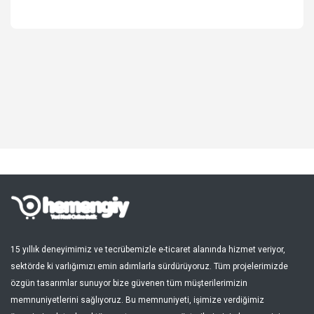
Spor, Outdoor
Kozmetik, Kişisel Bakım
Süpermarket, Pet Shop
Kitap, Müzik, Film, Hediye
Blog
Favoriler
Giriş Yap
Kayıt Ol
15 yıllık deneyimimiz ve tecrübemizle e-ticaret alanında hizmet veriyor,
sektörde ki varlığımızı emin adımlarla sürdürüyoruz. Tüm projelerimizde
Türkçe
özgün tasarımlar sunuyor bize güvenen tüm müşterilerimizin
memnuniyetlerini sağlıyoruz. Bu memnuniyeti, işimize verdiğimiz