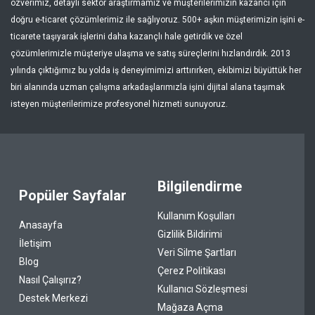
özverimiz, detaylı sektör araştırmamız ve müşterilerimizin kazancı için
doğru e-ticaret çözümlerimiz ile sağlıyoruz. 500+ aşkın müşterimizin işini e-
ticarete taşıyarak işlerini daha kazançlı hale getirdik ve özel
çözümlerimizle müşteriye ulaşma ve satış süreçlerini hızlandırdık. 2013
yılında çıktığımız bu yolda iş deneyimimizi arttırırken, ekibimizi büyüttük her
biri alanında uzman çalışma arkadaşlarımızla işini dijital alana taşımak
isteyen müşterilerimize profesyonel hizmeti sunuyoruz.
Bilgilendirme
Popüler Sayfalar
Kullanım Koşulları
Anasayfa
Gizlilik Bildirimi
İletişim
Veri Silme Şartları
Blog
Çerez Politikası
Nasıl Çalışırız?
Kullanıcı Sözleşmesi
Destek Merkezi
Mağaza Açma