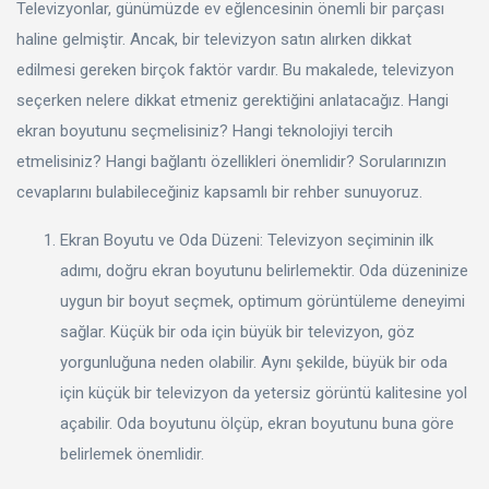
Televizyonlar, günümüzde ev eğlencesinin önemli bir parçası
Spor, Outdoor
haline gelmiştir. Ancak, bir televizyon satın alırken dikkat
Kozmetik, Kişisel Bakım
edilmesi gereken birçok faktör vardır. Bu makalede, televizyon
seçerken nelere dikkat etmeniz gerektiğini anlatacağız. Hangi
Süpermarket, Pet Shop
ekran boyutunu seçmelisiniz? Hangi teknolojiyi tercih
etmelisiniz? Hangi bağlantı özellikleri önemlidir? Sorularınızın
Kitap, Müzik, Film, Hediye
cevaplarını bulabileceğiniz kapsamlı bir rehber sunuyoruz.
Blog
Ekran Boyutu ve Oda Düzeni: Televizyon seçiminin ilk
adımı, doğru ekran boyutunu belirlemektir. Oda düzeninize
Favoriler
uygun bir boyut seçmek, optimum görüntüleme deneyimi
sağlar. Küçük bir oda için büyük bir televizyon, göz
Giriş Yap
yorgunluğuna neden olabilir. Aynı şekilde, büyük bir oda
Kayıt Ol
için küçük bir televizyon da yetersiz görüntü kalitesine yol
açabilir. Oda boyutunu ölçüp, ekran boyutunu buna göre
Türkçe
belirlemek önemlidir.