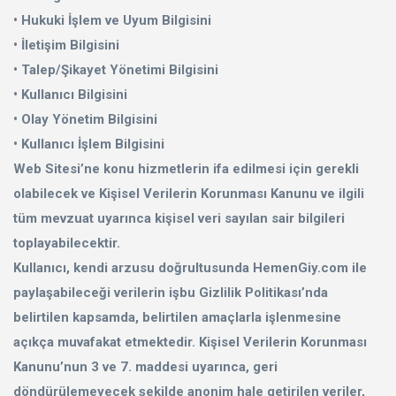
Spor, Outdoor
• Hukuki İşlem ve Uyum Bilgisini
• İletişim Bilgisini
Kozmetik, Kişisel Bakım
• Talep/Şikayet Yönetimi Bilgisini
• Kullanıcı Bilgisini
Süpermarket, Pet Shop
• Olay Yönetim Bilgisini
Kitap, Müzik, Film, Hediye
• Kullanıcı İşlem Bilgisini
Web Sitesi’ne konu hizmetlerin ifa edilmesi için gerekli
Blog
olabilecek ve Kişisel Verilerin Korunması Kanunu ve ilgili
tüm mevzuat uyarınca kişisel veri sayılan sair bilgileri
Favoriler
toplayabilecektir.
Kullanıcı, kendi arzusu doğrultusunda HemenGiy.com ile
Giriş Yap
paylaşabileceği verilerin işbu Gizlilik Politikası’nda
Kayıt Ol
belirtilen kapsamda, belirtilen amaçlarla işlenmesine
açıkça muvafakat etmektedir. Kişisel Verilerin Korunması
Türkçe
Kanunu’nun 3 ve 7. maddesi uyarınca, geri
döndürülemeyecek şekilde anonim hale getirilen veriler,