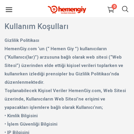
0
Kullanım Koşulları
HEMEN
SATIŞ
Gizlilik Politikası
YAP
HemenGiy.com ‘un (“ Hemen Giy ”) kullanıcıların
(“Kullanıcı(lar)”) arzusuna bağlı olarak web sitesi (“Web
Elektronik
Sitesi”) üzerinden elde ettiği kişisel verileri toplarken ve
kullanırken izlediği prensipler bu Gizlilik Politikası’nda
Moda
düzenlenmektedir.
Toplanabilecek Kişisel Veriler HemenGiy.com, Web Sitesi
Ev, Yaşam, Kırtasiye
üzerinde, Kullanıcıların Web Sitesi’ne erişimi ve
yapacakları işlemlere bağlı olarak Kullanıcı’nın;
Oto, Bahçe, Yapı Market
• Kimlik Bilgisini
Anne, Bebek, Oyuncak
• İşlem Güvenliği Bilgisini
• IP Bilgisini