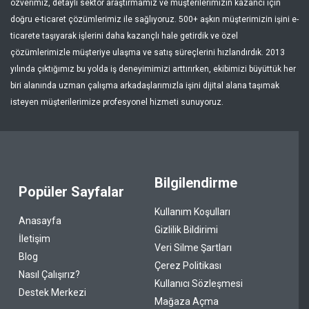
özverimiz, detaylı sektör araştırmamız ve müşterilerimizin kazancı için
doğru e-ticaret çözümlerimiz ile sağlıyoruz. 500+ aşkın müşterimizin işini e-
ticarete taşıyarak işlerini daha kazançlı hale getirdik ve özel
çözümlerimizle müşteriye ulaşma ve satış süreçlerini hızlandırdık. 2013
yılında çıktığımız bu yolda iş deneyimimizi arttırırken, ekibimizi büyüttük her
biri alanında uzman çalışma arkadaşlarımızla işini dijital alana taşımak
isteyen müşterilerimize profesyonel hizmeti sunuyoruz.
Bilgilendirme
Popüler Sayfalar
Kullanım Koşulları
Anasayfa
Gizlilik Bildirimi
İletişim
Veri Silme Şartları
Blog
Çerez Politikası
Nasıl Çalışırız?
Kullanıcı Sözleşmesi
Destek Merkezi
Mağaza Açma