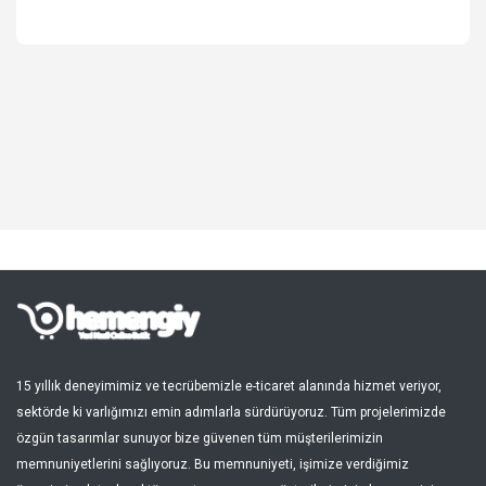
Spor, Outdoor
Kozmetik, Kişisel Bakım
Süpermarket, Pet Shop
Kitap, Müzik, Film, Hediye
Blog
Favoriler
Giriş Yap
Kayıt Ol
15 yıllık deneyimimiz ve tecrübemizle e-ticaret alanında hizmet veriyor,
sektörde ki varlığımızı emin adımlarla sürdürüyoruz. Tüm projelerimizde
Türkçe
özgün tasarımlar sunuyor bize güvenen tüm müşterilerimizin
memnuniyetlerini sağlıyoruz. Bu memnuniyeti, işimize verdiğimiz