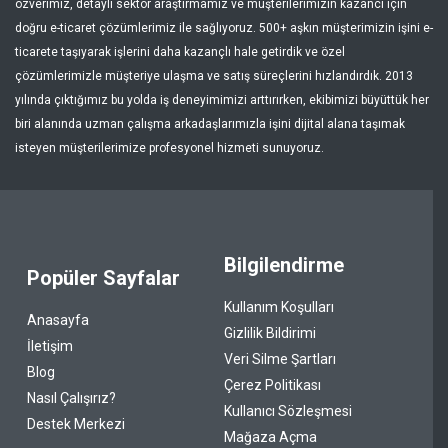
özverimiz, detaylı sektör araştırmamız ve müşterilerimizin kazancı için
doğru e-ticaret çözümlerimiz ile sağlıyoruz. 500+ aşkın müşterimizin işini e-
ticarete taşıyarak işlerini daha kazançlı hale getirdik ve özel
çözümlerimizle müşteriye ulaşma ve satış süreçlerini hızlandırdık. 2013
yılında çıktığımız bu yolda iş deneyimimizi arttırırken, ekibimizi büyüttük her
biri alanında uzman çalışma arkadaşlarımızla işini dijital alana taşımak
isteyen müşterilerimize profesyonel hizmeti sunuyoruz.
Bilgilendirme
Popüler Sayfalar
Kullanım Koşulları
Anasayfa
Gizlilik Bildirimi
İletişim
Veri Silme Şartları
Blog
Çerez Politikası
Nasıl Çalışırız?
Kullanıcı Sözleşmesi
Destek Merkezi
Mağaza Açma