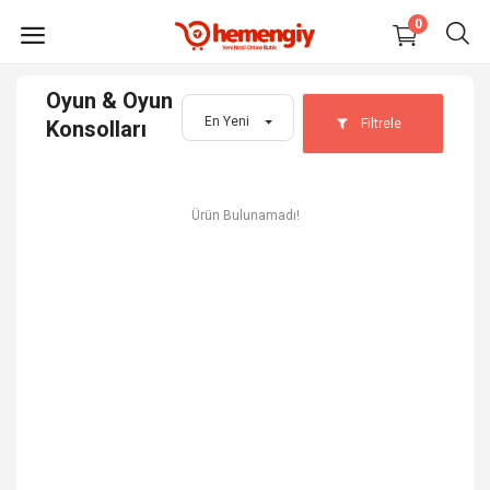
0
Oyun & Oyun
HEMEN
En Yeni
Filtrele
Konsolları
SATIŞ
YAP
Ürün Bulunamadı!
Elektronik
Moda
Ev, Yaşam, Kırtasiye
Oto, Bahçe, Yapı Market
Anne, Bebek, Oyuncak