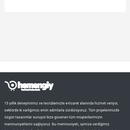
Spor, Outdoor
Kozmetik, Kişisel Bakım
Süpermarket, Pet Shop
Kitap, Müzik, Film, Hediye
Blog
Favoriler
Giriş Yap
Kayıt Ol
15 yıllık deneyimimiz ve tecrübemizle e-ticaret alanında hizmet veriyor,
sektörde ki varlığımızı emin adımlarla sürdürüyoruz. Tüm projelerimizde
Türkçe
özgün tasarımlar sunuyor bize güvenen tüm müşterilerimizin
memnuniyetlerini sağlıyoruz. Bu memnuniyeti, işimize verdiğimiz