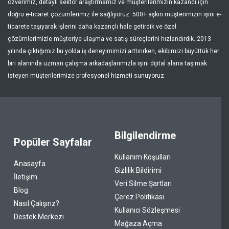
özverimiz, detaylı sektör araştırmamız ve müşterilerimizin kazancı için
doğru e-ticaret çözümlerimiz ile sağlıyoruz. 500+ aşkın müşterimizin işini e-
ticarete taşıyarak işlerini daha kazançlı hale getirdik ve özel
çözümlerimizle müşteriye ulaşma ve satış süreçlerini hızlandırdık. 2013
yılında çıktığımız bu yolda iş deneyimimizi arttırırken, ekibimizi büyüttük her
biri alanında uzman çalışma arkadaşlarımızla işini dijital alana taşımak
isteyen müşterilerimize profesyonel hizmeti sunuyoruz.
Bilgilendirme
Popüler Sayfalar
Kullanım Koşulları
Anasayfa
Gizlilik Bildirimi
İletişim
Veri Silme Şartları
Blog
Çerez Politikası
Nasıl Çalışırız?
Kullanıcı Sözleşmesi
Destek Merkezi
Mağaza Açma