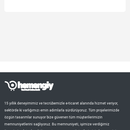
Spor, Outdoor
Kozmetik, Kişisel Bakım
Süpermarket, Pet Shop
Kitap, Müzik, Film, Hediye
Blog
Favoriler
Giriş Yap
Kayıt Ol
15 yıllık deneyimimiz ve tecrübemizle e-ticaret alanında hizmet veriyor,
sektörde ki varlığımızı emin adımlarla sürdürüyoruz. Tüm projelerimizde
Türkçe
özgün tasarımlar sunuyor bize güvenen tüm müşterilerimizin
memnuniyetlerini sağlıyoruz. Bu memnuniyeti, işimize verdiğimiz