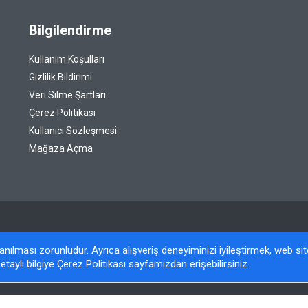
Bilgilendirme
Kullanım Koşulları
Gizlilik Bildirimi
Veri Silme Şartları
Çerez Politikası
Kullanıcı Sözleşmesi
Mağaza Açma
llanılması zorunludur. Ayrıca alışveriş deneyiminizi iyileştirmek, web s
etaylı bilgiye Çerez Politikası sayfamızdan erişebilirsiniz.