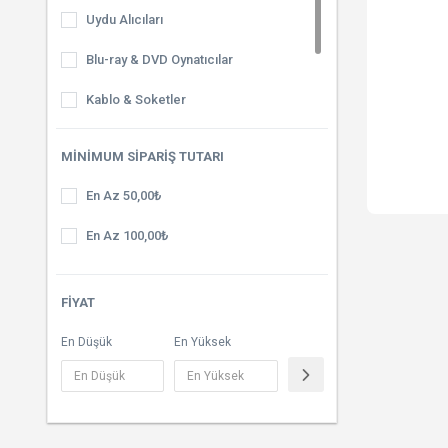
Uydu Alıcıları
Blu-ray & DVD Oynatıcılar
Kablo & Soketler
TV Aksesuarları
MINIMUM SIPARIŞ TUTARI
Güvenlik Sistemleri
En Az 50,00₺
En Az 100,00₺
FIYAT
En Düşük
En Yüksek