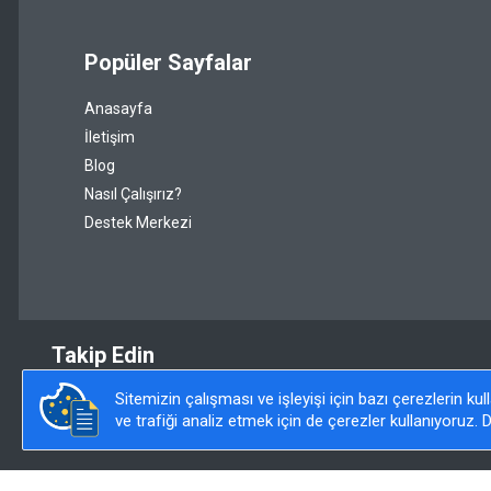
Popüler Sayfalar
Anasayfa
İletişim
Blog
Nasıl Çalışırız?
Destek Merkezi
Takip Edin
Sitemizin çalışması ve işleyişi için bazı çerezlerin ku
ve trafiği analiz etmek için de çerezler kullanıyoruz. D