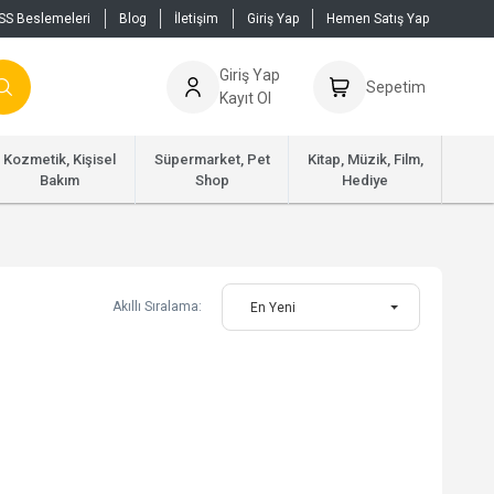
SS Beslemeleri
Blog
İletişim
Giriş Yap
Hemen Satış Yap
Giriş Yap
Sepetim
Kayıt Ol
Kozmetik, Kişisel
Süpermarket, Pet
Kitap, Müzik, Film,
Bakım
Shop
Hediye
Akıllı Sıralama:
En Yeni