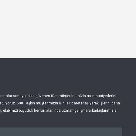
tasarımlar sunuyor bize güvenen tüm müşterilerimizin memnuniyetlerini
lıyoruz. 500+ aşkın müşterimizin işini e-ticarete taşıyarak işlerini daha
en, ekibimizi büyüttük her biri alanında uzman çalışma arkadaşlarımızla