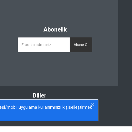
Abonelik
Abone Ol
Diller
Türkçe
itesi/mobil uygulama kullanımınızı kişiselleştirmek