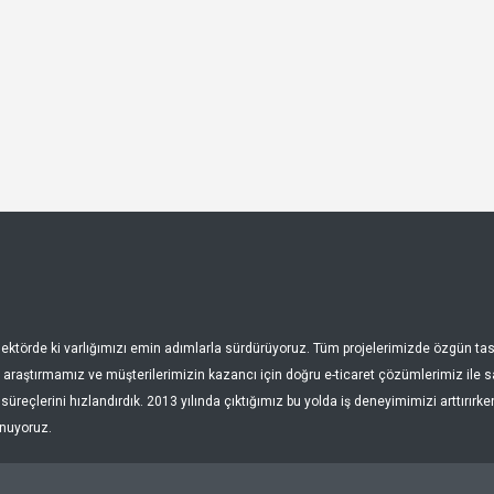
, sektörde ki varlığımızı emin adımlarla sürdürüyoruz. Tüm projelerimizde özgün 
araştırmamız ve müşterilerimizin kazancı için doğru e-ticaret çözümlerimiz ile sağ
üreçlerini hızlandırdık. 2013 yılında çıktığımız bu yolda iş deneyimimizi arttırırk
unuyoruz.